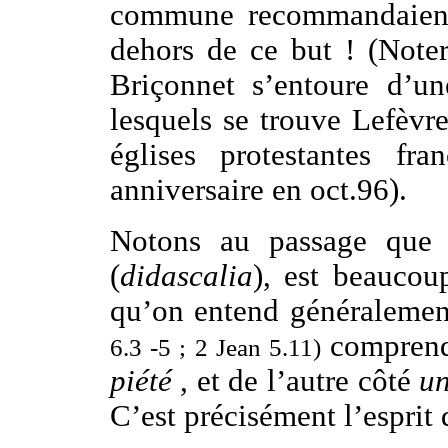
commune recommandaient 
dehors de ce but ! (Note
Briçonnet s’entoure d’un
lesquels se trouve Lefèv
églises protestantes fr
anniversaire en oct.96).
Notons au passage que l
(
didascalia
), est beaucou
qu’on entend généralemen
comprend
6.3 -5 ; 2 Jean 5.11)
piété
, et de l’autre côté
un
C’est précisément l’esprit 